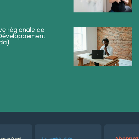
ve régionale de
 (Développement
da)
Abonnez-
ntenac Ouest
Les municipalités