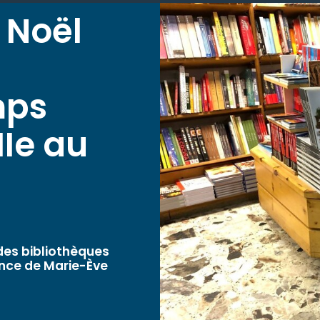
 Noël
mps
IIe au
des bibliothèques
ence de Marie-Ève