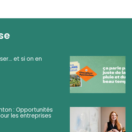
se
ser... et si on en
ghton : Opportunités
pour les entreprises