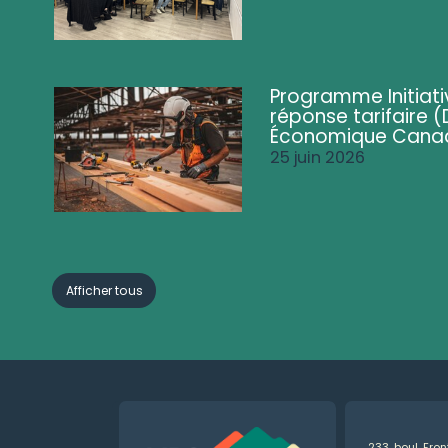
Programme Initiati
réponse tarifaire
Économique Cana
25 juin 2026
Afficher tous
233, boul. Fro