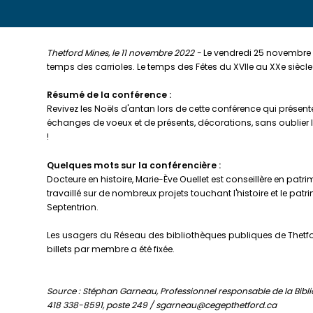
Thetford Mines, le 11 novembre 2022 -
Le vendredi 25 novembre à
temps des carrioles. Le temps des Fêtes du XVIIe au XXe siècle 
Résumé de la conférence :
Revivez les Noëls d'antan lors de cette conférence qui présent
échanges de voeux et de présents, décorations, sans oublier l
!
Quelques mots sur la conférencière :
Docteure en histoire, Marie-Ève Ouellet est conseillère en pat
travaillé sur de nombreux projets touchant l'histoire et le pat
Septentrion.
Les usagers du Réseau des bibliothèques publiques de Thetfor
billets par membre a été fixée.
Source : Stéphan Garneau, Professionnel responsable de la Bibl
418 338-8591, poste 249 / sgarneau@cegepthetford.ca