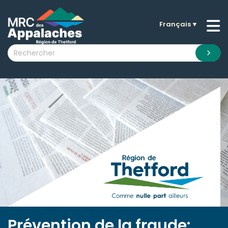
Français
▼
n submenu (La MRC )
n submenu (Citoyens )
n submenu (Entreprises )
 submenu (Visiteurs )
n submenu (Nouvelles )
n submenu (Documentation )
Prévention de la fraude: