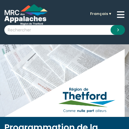
Français
▼
n submenu (La MRC )
n submenu (Citoyens )
n submenu (Entreprises )
 submenu (Visiteurs )
n submenu (Nouvelles )
n submenu (Documentation )
Programmation de la