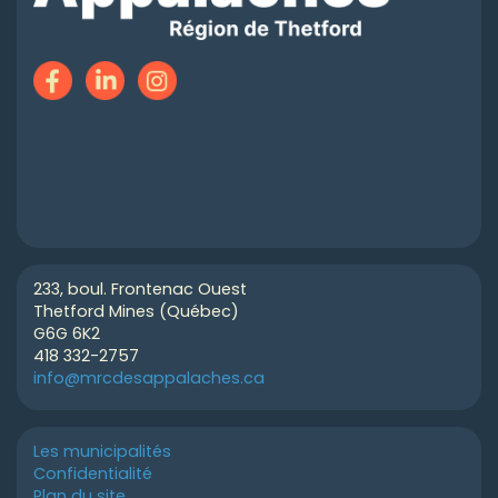
233, boul. Frontenac Ouest
Thetford Mines (Québec)
G6G 6K2
418 332-2757
info@mrcdesappalaches.ca
Les municipalités
Confidentialité
Plan du site