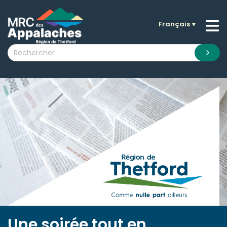
Français
▼
n submenu (La MRC )
n submenu (Citoyens )
n submenu (Entreprises )
 submenu (Visiteurs )
n submenu (Nouvelles )
n submenu (Documentation )
Une soirée tout en