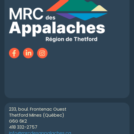
233, boul. Frontenac Ouest
Thetford Mines (Québec)
G6G 6K2
418 332-2757
info@mrcdesappalaches.ca