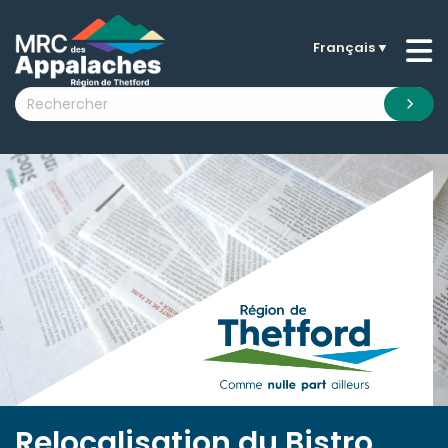
Français
▼
n submenu (La MRC )
n submenu (Citoyens )
n submenu (Entreprises )
 submenu (Visiteurs )
n submenu (Nouvelles )
n submenu (Documentation )
Relocalisation du Bistro