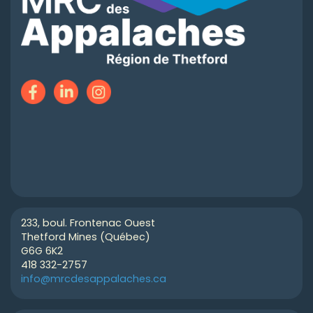
233, boul. Frontenac Ouest
Thetford Mines (Québec)
G6G 6K2
418 332-2757
info@mrcdesappalaches.ca