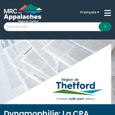
Français
▼
n submenu (La MRC )
n submenu (Citoyens )
n submenu (Entreprises )
 submenu (Visiteurs )
n submenu (Nouvelles )
n submenu (Documentation )
Dynamophilie: La CPA