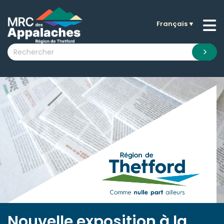
Français
▼
n submenu (La MRC )
n submenu (Citoyens )
n submenu (Entreprises )
 submenu (Visiteurs )
n submenu (Nouvelles )
n submenu (Documentation )
Nouvelle exposition à la