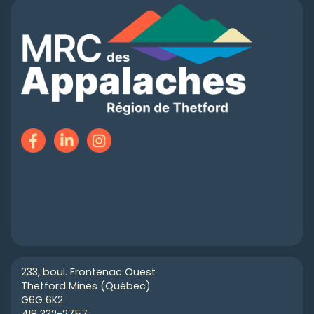
233, boul. Frontenac Ouest
Thetford Mines (Québec)
G6G 6K2
418 332-2757