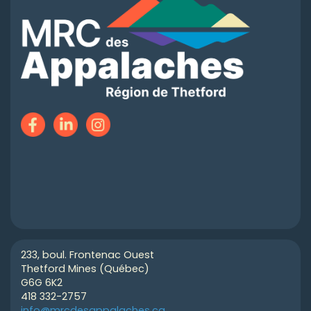
233, boul. Frontenac Ouest
Thetford Mines (Québec)
G6G 6K2
418 332-2757
info@mrcdesappalaches.ca