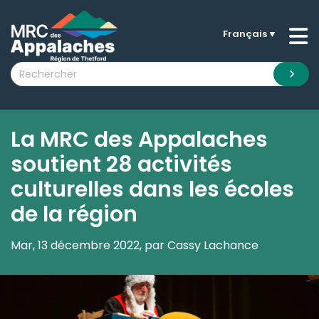
Français
▼
n submenu (La MRC )
n submenu (Citoyens )
n submenu (Entreprises )
 submenu (Visiteurs )
La MRC des Appalaches
n submenu (Nouvelles )
soutient 28 activités
n submenu (Documentation )
culturelles dans les écoles
de la région
Mar, 13 décembre 2022, par Cassy Lachance