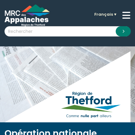
Français
▼
n submenu (La MRC )
n submenu (Citoyens )
n submenu (Entreprises )
 submenu (Visiteurs )
n submenu (Nouvelles )
n submenu (Documentation )
Opération nationale