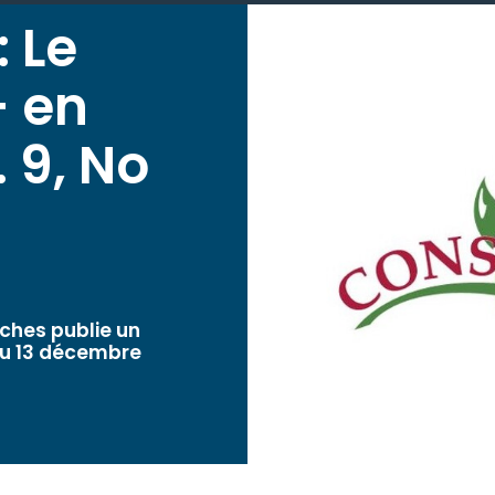
 Le
+ en
 9, No
ches publie un
du 13 décembre