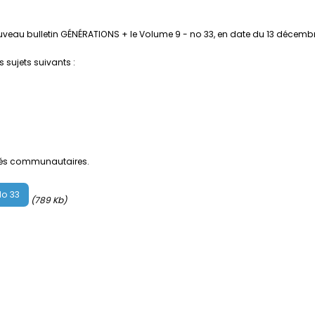
veau bulletin GÉNÉRATIONS + le Volume 9 - no 33, en date du 13 décembr
 sujets suivants :
vités communautaires.
No 33
(789 Kb)