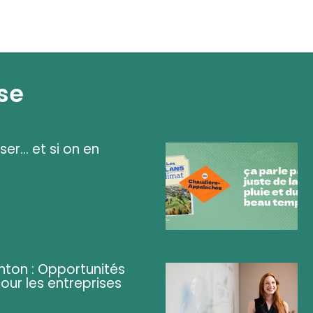
se
ser... et si on en
ghton : Opportunités
pour les entreprises