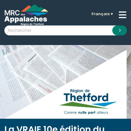
Français
▼
n submenu (La MRC )
n submenu (Citoyens )
n submenu (Entreprises )
 submenu (Visiteurs )
n submenu (Nouvelles )
n submenu (Documentation )
La VRAIE 10e édition du