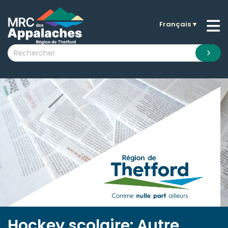
Français
▼
n submenu (La MRC )
n submenu (Citoyens )
n submenu (Entreprises )
 submenu (Visiteurs )
n submenu (Nouvelles )
n submenu (Documentation )
Hockey scolaire: Autre