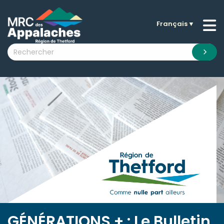
Français
▼
n submenu (La MRC )
n submenu (Citoyens )
n submenu (Entreprises )
 submenu (Visiteurs )
n submenu (Nouvelles )
n submenu (Documentation )
GÉNÉRATIONS + : Le Bulletin