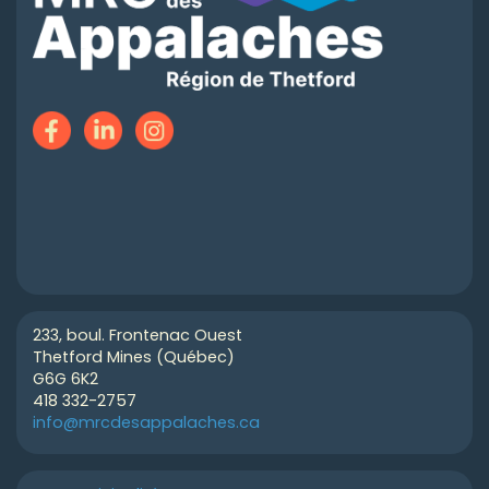
233, boul. Frontenac Ouest
Thetford Mines (Québec)
G6G 6K2
418 332-2757
info@mrcdesappalaches.ca