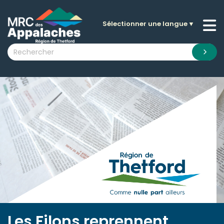
Sélectionner une langue
▼
n submenu (La MRC )
n submenu (Citoyens )
n submenu (Entreprises )
 submenu (Visiteurs )
n submenu (Nouvelles )
n submenu (Documentation )
Les Filons reprennent