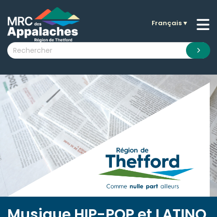
Français
▼
n submenu (La MRC )
n submenu (Citoyens )
n submenu (Entreprises )
 submenu (Visiteurs )
n submenu (Nouvelles )
n submenu (Documentation )
Musique HIP-POP et LATINO