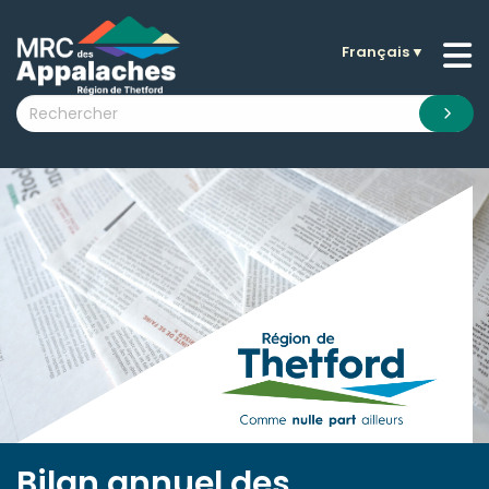
Français
▼
n submenu (La MRC )
n submenu (Citoyens )
n submenu (Entreprises )
 submenu (Visiteurs )
n submenu (Nouvelles )
n submenu (Documentation )
Bilan annuel des