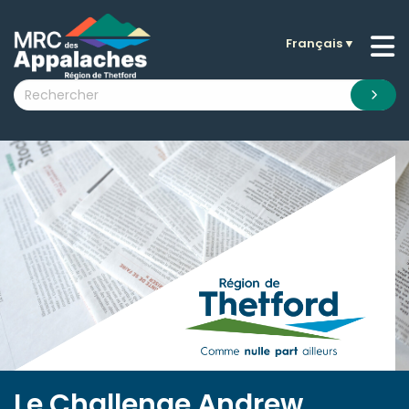
Français
▼
n submenu (La MRC )
n submenu (Citoyens )
n submenu (Entreprises )
 submenu (Visiteurs )
n submenu (Nouvelles )
n submenu (Documentation )
Le Challenge Andrew