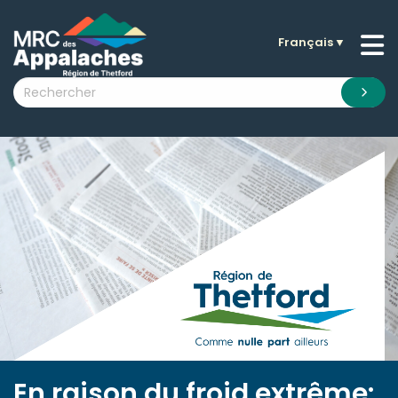
Français
▼
n submenu (La MRC )
n submenu (Citoyens )
n submenu (Entreprises )
 submenu (Visiteurs )
n submenu (Nouvelles )
n submenu (Documentation )
En raison du froid extrême: