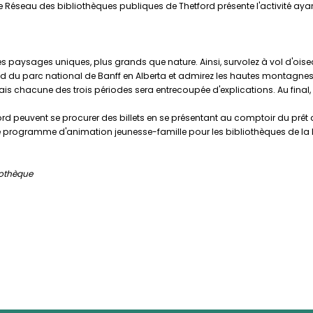
 le Réseau des bibliothèques publiques de Thetford présente l'activité ayant p
s des paysages uniques, plus grands que nature. Ainsi, survolez à vol d'oi
 du parc national de Banff en Alberta et admirez les hautes montagnes 
s chacune des trois périodes sera entrecoupée d'explications. Au final,
d peuvent se procurer des billets en se présentant au comptoir du prêt d
par le programme d'animation jeunesse-famille pour les bibliothèques de 
iothèque