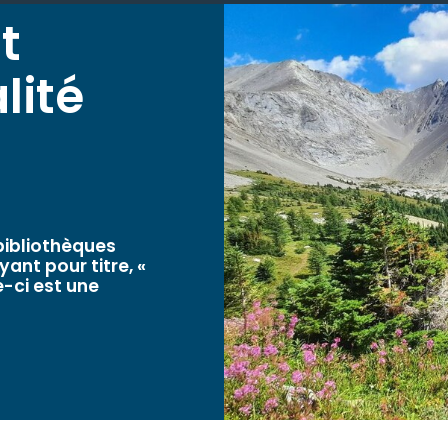
t
lité
 bibliothèques
ant pour titre, «
e-ci est une