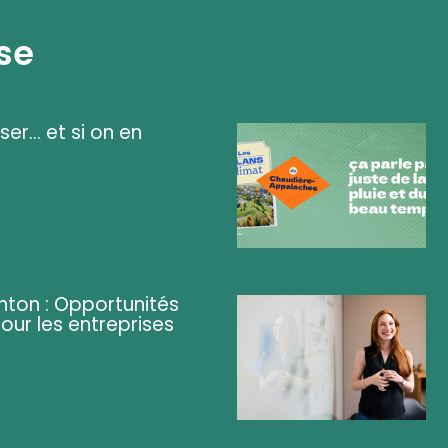
se
ser... et si on en
ghton : Opportunités
pour les entreprises