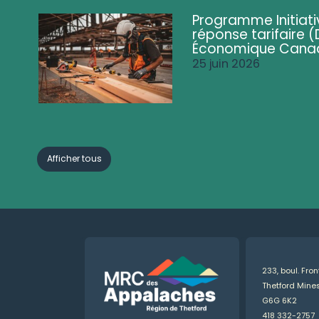
Programme Initiati
réponse tarifaire
Économique Cana
25 juin 2026
Afficher tous
233, boul. Fro
Thetford Min
G6G 6K2
418 332-2757