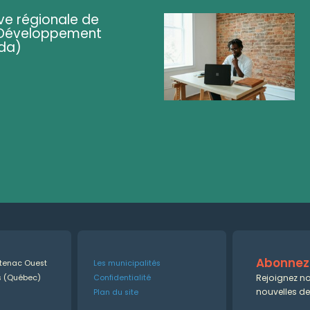
ve régionale de
 (Développement
da)
Abonnez-
ntenac Ouest
Les municipalités
Rejoignez no
es (Québec)
Confidentialité
nouvelles d
Plan du site