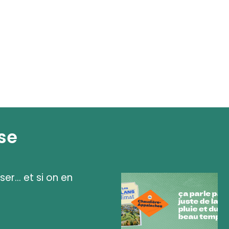
se
ser... et si on en