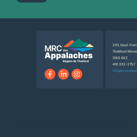
233, boul. Fro
Thetford Min
G6G 6K2
418 332-2757
info@mrcdes
Numérique.ca
:
agence SEO
,
intégration de l'IA
,
création de site web pas cher
,
CRM
,
infolettre
et plus!