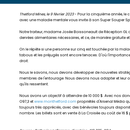
Thetford Mines, le 9 février 2023
- Pour la cinquième année, le 
avec une maladie mentale vous invite à son Super Souper Spagh
Notre traiteur, madame Josée Boissoneault de Réception GL
denrées alimentaires nécessaires, et ce, de manière gratuite et b
On le répète si une personne sur cinq est touchée par la mal
tabous et les préjugés sont encore tenaces. D'où l'importanc
droit.
Nous le savons, nous devons développer de nouvelles stratég
membres de l'entourage. Nous devons nous adapter et leur offri
qu'ils ressentent.
Nous avons un objectif à atteindre de 10 000 $. Avec nos don
O97,3 et
www.monthetford.com
propriétés d'Arsenal Média q
toujours très appréciés, avec des bénévoles toujours disponib
nombre. Les billets sont en vente à La Croisée au coût de 16 $ p