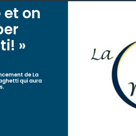
 et on
per
i! »
ancement de La
aghetti qui aura
s.