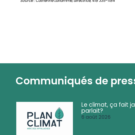
Source : Catherine Laflamme, directrice, 418 335-1184
Communiqués de pres
Le climat, ça fait ja
parlait?
6 août 2026