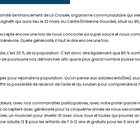
comité de financement de La Croisée, organisme communautaire qui vien
etti qui aura lieu le 22 mars au Centre Émilienne Gourdes, situé au 95, 
 accepte encore une fois de nous concocter sa super sauce et nous co
énévole. Quelle générosité, il faut le dire encore une fois.
adie, c'est 20 % de la population. C'est donc dire également que 80 % so
e de poursuivre nos démarches afin que le plus grand nombre puisse nou
ies pour rejoindre la population. Qu'on pense aux adolescents(tes), aux
r la possibilité de recevoir de l'aide et du soutien pour comprendre la m
ateurs, avec nos commandites participatives, avec notre porte-parole mon
ui acceptent avec générosité pour la cinquième année de nous seconder,
les, un musicien pour divertir. Et avec vous, tous et toutes qui pourrez 
ar adulte, 12 $ pour les enfants de 7 à 12 ans et gratuits pour les 6 ans e