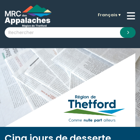
Français
▼
n submenu (La MRC )
n submenu (Citoyens )
n submenu (Entreprises )
 submenu (Visiteurs )
n submenu (Nouvelles )
n submenu (Documentation )
Cinq jours de desserte