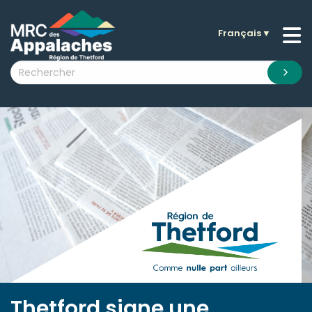
Français
▼
n submenu (La MRC )
n submenu (Citoyens )
n submenu (Entreprises )
 submenu (Visiteurs )
n submenu (Nouvelles )
n submenu (Documentation )
Thetford signe une