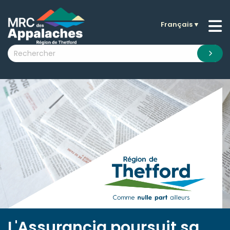
Français
▼
n submenu (La MRC )
n submenu (Citoyens )
n submenu (Entreprises )
 submenu (Visiteurs )
n submenu (Nouvelles )
n submenu (Documentation )
L'Assurancia poursuit sa