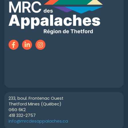
233, boul. Frontenac Ouest
Thetford Mines (Québec)
G6G 6K2
418 332-2757
info@mrcdesappalaches.ca