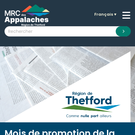
Français
▼
n submenu (La MRC )
n submenu (Citoyens )
n submenu (Entreprises )
 submenu (Visiteurs )
n submenu (Nouvelles )
n submenu (Documentation )
Mois de promotion de la