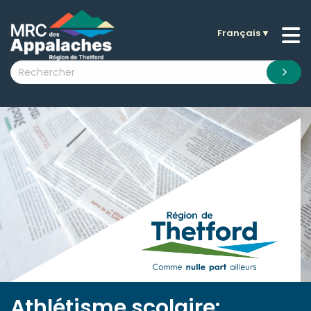
Français
▼
n submenu (La MRC )
n submenu (Citoyens )
n submenu (Entreprises )
 submenu (Visiteurs )
n submenu (Nouvelles )
n submenu (Documentation )
Athlétisme scolaire: