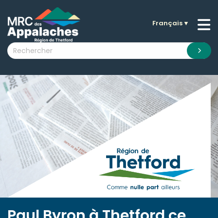
Français
▼
n submenu (La MRC )
n submenu (Citoyens )
n submenu (Entreprises )
 submenu (Visiteurs )
n submenu (Nouvelles )
n submenu (Documentation )
Paul Byron à Thetford ce