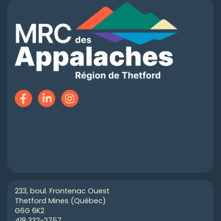
233, boul. Frontenac Ouest
Thetford Mines (Québec)
G6G 6K2
418 332-2757