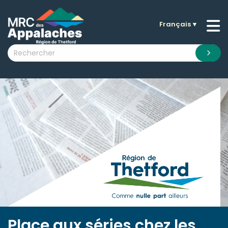
Français
▼
n submenu (La MRC )
n submenu (Citoyens )
n submenu (Entreprises )
 submenu (Visiteurs )
n submenu (Nouvelles )
n submenu (Documentation )
Place aux séries chez les