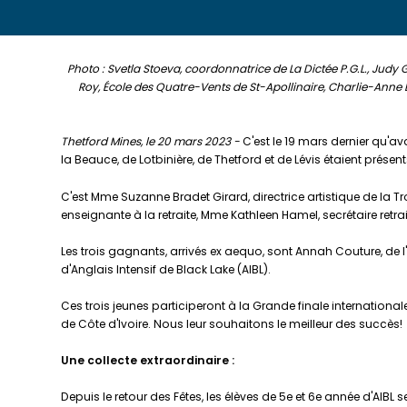
Photo : Svetla Stoeva, coordonnatrice de La Dictée P.G.L., Judy 
Roy, École des Quatre-Vents de St-Apollinaire, Charlie-Anne 
Thetford Mines, le 20 mars 2023 -
C'est le 19 mars dernier qu'av
la Beauce, de Lotbinière, de Thetford et de Lévis étaient pré
C'est Mme Suzanne Bradet Girard, directrice artistique de la Tr
enseignante à la retraite, Mme Kathleen Hamel, secrétaire retrai
Les trois gagnants, arrivés ex aequo, sont Annah Couture, de 
d'Anglais Intensif de Black Lake (AIBL).
Ces trois jeunes participeront à la Grande finale internation
de Côte d'Ivoire. Nous leur souhaitons le meilleur des succès!
Une collecte extraordinaire :
Depuis le retour des Fêtes, les élèves de 5e et 6e année d'AIB