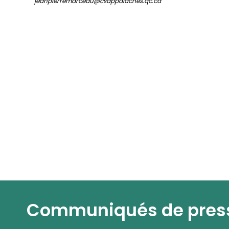
jeanpierremarceau@csappalaches.qc.ca
Communiqués de pres