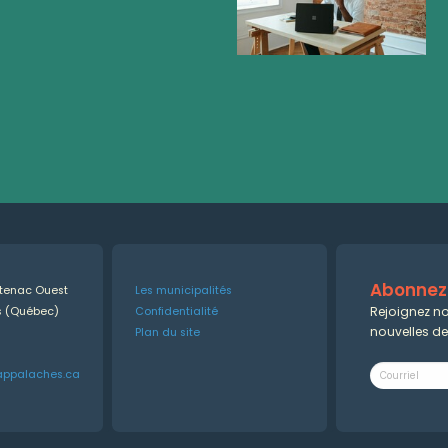
Abonnez-
ntenac Ouest
Les municipalités
Rejoignez no
es (Québec)
Confidentialité
nouvelles d
Plan du site
appalaches.ca