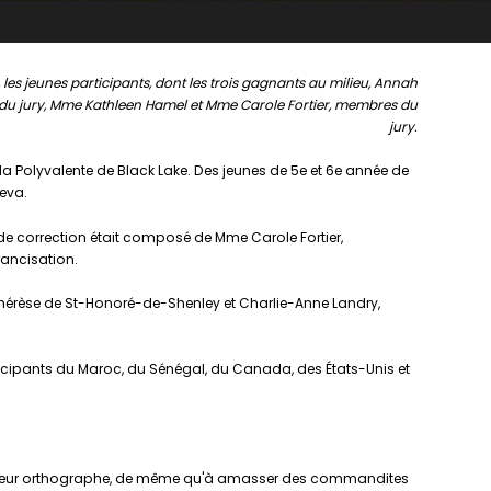
 les jeunes participants, dont les trois gagnants au milieu, Annah
te du jury, Mme Kathleen Hamel et Mme Carole Fortier, membres du
jury.
 la Polyvalente de Black Lake. Des jeunes de 5e et 6e année de
oeva.
ry de correction était composé de Mme Carole Fortier,
francisation.
-Thérèse de St-Honoré-de-Shenley et Charlie-Anne Landry,
rticipants du Maroc, du Sénégal, du Canada, des États-Unis et
nforcer leur orthographe, de même qu'à amasser des commandites