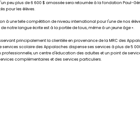
me d'un peu plus de 6 600 $ amassée sera retournée à la fondation Paul-
tés pour les élèves.
tion à une telle compétition de niveau international pour l'une de nos élèv
 de notre langue écrite est à la portée de tous, même à un jeune âge ».
servant principalement la clientèle en provenance de la MRC des Appalach
e services scolaire des Appalaches dispense ses services à plus de 5 000 
 professionnelle, un centre d'éducation des adultes et un point de servic
ervices complémentaires et des services particuliers.