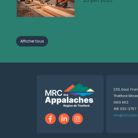
25 juin 2026
Afficher tous
233, boul. Fro
Thetford Min
G6G 6K2
418 332-2757
info@mrcdes