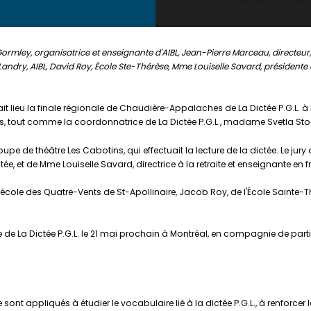
Gormley, organisatrice et enseignante d'AIBL, Jean-Pierre Marceau, directeur,
Landry, AIBL, David Roy, École Ste-Thérèse, Mme Louiselle Savard, présiden
ait lieu la finale régionale de Chaudière-Appalaches de La Dictée P.G.L. à
sents, tout comme la coordonnatrice de La Dictée P.G.L., madame Svetla St
oupe de théâtre Les Cabotins, qui effectuait la lecture de la dictée. Le ju
tée, et de Mme Louiselle Savard, directrice à la retraite et enseignante en 
l'école des Quatre-Vents de St-Apollinaire, Jacob Roy, de l'École Sainte
ale de La Dictée P.G.L. le 21 mai prochain à Montréal, en compagnie de pa
L se sont appliqués à étudier le vocabulaire lié à la dictée P.G.L., à re