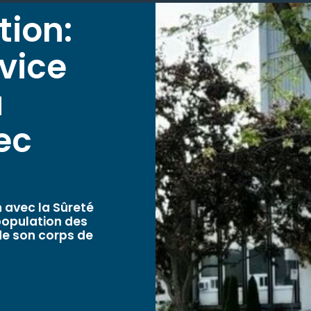
tion:
rvice
a
ec
n avec la Sûreté
population des
de son corps de