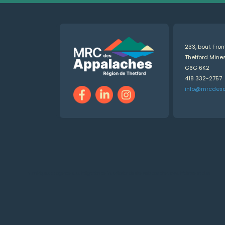
233, boul. Fro
Thetford Min
G6G 6K2
418 332-2757
info@mrcdes
Numérique.ca
:
agence SEO
,
intégration de l'IA
,
création de site web pas cher
,
CRM
,
infolettre
et plus!