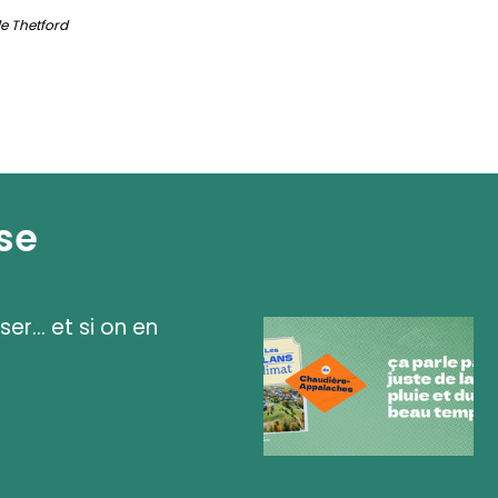
de Thetford
se
ser... et si on en