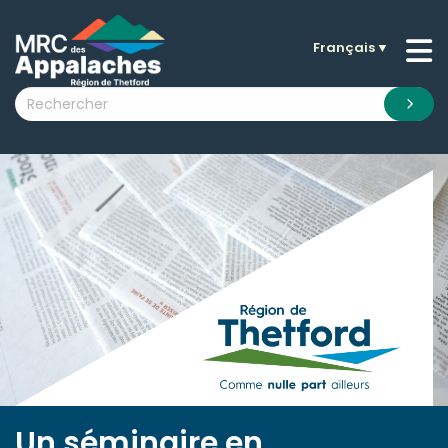
Français
▼
n submenu (La MRC )
n submenu (Citoyens )
n submenu (Entreprises )
 submenu (Visiteurs )
n submenu (Nouvelles )
n submenu (Documentation )
Un séminaire en