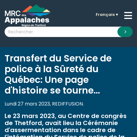
Français
▼
n submenu (La MRC )
n submenu (Citoyens )
n submenu (Entreprises )
 submenu (Visiteurs )
Transfert du Service de
n submenu (Nouvelles )
police à la Sûreté du
n submenu (Documentation )
Québec: Une page
d'histoire se tourne…
Lundi 27 mars 2023, REDIFFUSION.
Le 23 mars 2023, au Centre de congrès
de Thetford, avait lieu la Cérémonie
d'assermentation dans le cadre de