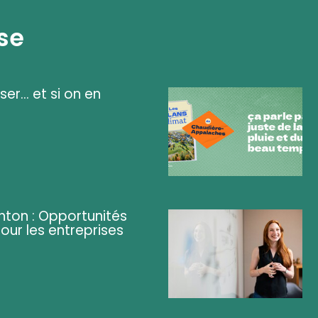
se
ser... et si on en
ghton : Opportunités
pour les entreprises