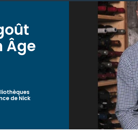
goût
n Âge
ibliothèques
nce de Nick