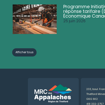
Programme Initiati
réponse tarifaire
Économique Cana
25 juin 2026
Afficher tous
233, boul. Fro
Thetford Min
G6G 6K2
418 332-2757