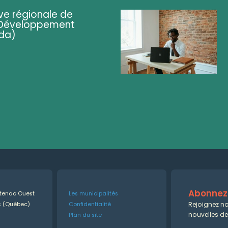
ve régionale de
 (Développement
da)
Abonnez-
ntenac Ouest
Les municipalités
Rejoignez no
es (Québec)
Confidentialité
nouvelles d
Plan du site