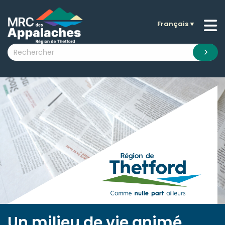
Français
▼
n submenu (La MRC )
n submenu (Citoyens )
n submenu (Entreprises )
 submenu (Visiteurs )
n submenu (Nouvelles )
n submenu (Documentation )
Un milieu de vie animé