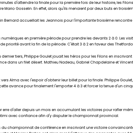
utes d'atteindre la finale pour la première fois de leur histoire, les Filo
 Mario Gosselin. En effet, alors qu'ils menaient par deux buts en troisièm
artin Bernard accueillait les Jeannois pour l'importante troisième rencontre
s numériques en première période pour prendre les devants 2 à 0. Les visi
priorité avant la fin de la période. C'était 3 à 2 en faveur des Thetford
nier tiers, Philippe Goulet jouait les héros pour les Filons en inscrivant
ance dans un filet désert. Mathieu Nadeau, Gabriel Chapdelaine et Vincen
nt vers Alma avec l'espoir d'obtenir leur billet pour la finale. Philippe Gou
ette avance pour finalement l'emporter 4 à 3 et forcer la tenue d'un cinq
ur erre d'aller depuis un mois en accumulant les victoires pour rafler m
outimi avec confiance afin d'y disputer le championnat provincial.
é lors du championnat de conférence en inscrivant une victoire convaincan