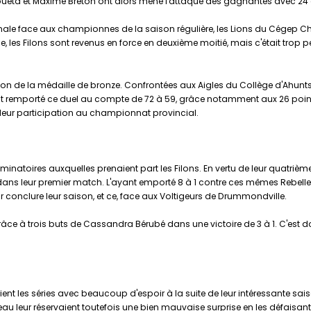
ta et Maxime Breton ont alors mené l'attaque des gagnantes avec 24 et
inale face aux championnes de la saison régulière, les Lions du Cégep Ch
, les Filons sont revenus en force en deuxième moitié, mais c'était trop
ion de la médaille de bronze. Confrontées aux Aigles du Collège d'Ahuntsi
ont remporté ce duel au compte de 72 à 59, grâce notamment aux 26 poin
leur participation au championnat provincial.
iminatoires auxquelles prenaient part les Filons. En vertu de leur quatrièm
s leur premier match. L'ayant emporté 8 à 1 contre ces mêmes Rebelles lor
r conclure leur saison, et ce, face aux Voltigeurs de Drummondville.
 grâce à trois buts de Cassandra Bérubé dans une victoire de 3 à 1. C'est 
ient les séries avec beaucoup d'espoir à la suite de leur intéressante sais
u leur réservaient toutefois une bien mauvaise surprise en les défaisa