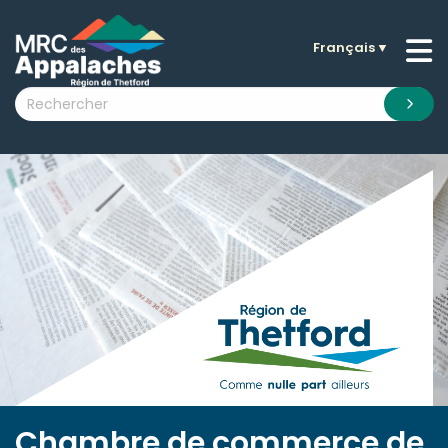
Français
▼
n submenu (La MRC )
n submenu (Citoyens )
n submenu (Entreprises )
 submenu (Visiteurs )
n submenu (Nouvelles )
n submenu (Documentation )
Chambre de commerce de