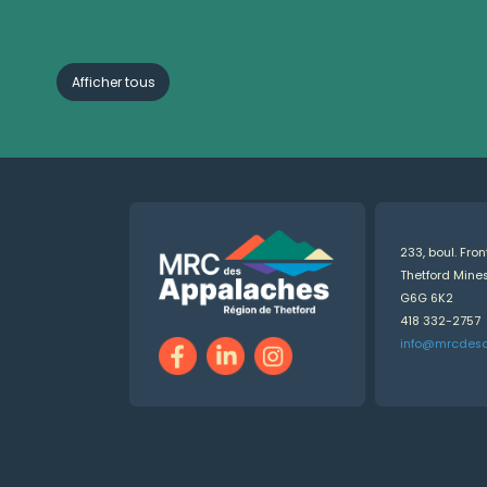
Afficher tous
233, boul. Fro
Thetford Min
G6G 6K2
418 332-2757
info@mrcdes