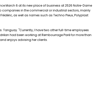
 since March 6 at its new place of business at 2526 Notre-Dame
s to companies in the commercial or industrial sectors, mainly
-Frédéric, as well as names such as Techno Pieux, Polyplast
Ms. Tanguay. "Currently, I have two other full-time employees
. Andréan had been working at Rembourrage Paré for more than
and enjoys advising her clients.