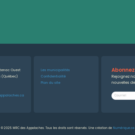
Abonnez-
ntenac Ouest
Les municipalités
Rejoignez no
es (Québec)
Confidentialité
nouvelles d
Plan du site
appalaches.ca
© 2025 MRC des Appalaches. Tous les droits sont réservés. Une création de
Numérique.ca