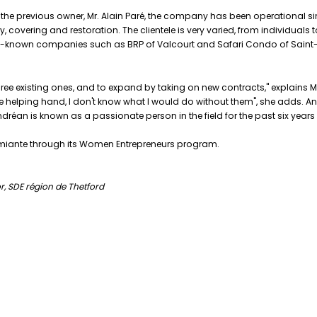
 of the previous owner, Mr. Alain Paré, the company has been operational
ry, covering and restoration. The clientele is very varied, from individual
 well-known companies such as BRP of Valcourt and Safari Condo of Saint
 three existing ones, and to expand by taking on new contracts," explains 
ble helping hand, I don't know what I would do without them", she adds
éan is known as a passionate person in the field for the past six years 
miante through its Women Entrepreneurs program.
, SDE région de Thetford