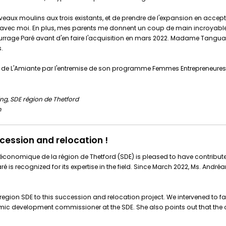
ouveaux moulins aux trois existants, et de prendre de l'expansion en acc
avec moi. En plus, mes parents me donnent un coup de main incroyable, je 
embourrage Paré avant d'en faire l'acquisition en mars 2022. Madame T
s.
DC de L'Amiante par l'entremise de son programme Femmes Entrepreneures
ng, SDE région de Thetford
m
cession and relocation !
onomique de la région de Thetford (SDE) is pleased to have contribute
é is recognized for its expertise in the field. Since March 2022, Ms. An
 region SDE to this succession and relocation project. We intervened to fac
nomic development commissioner at the SDE. She also points out that the 