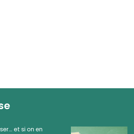
se
ser... et si on en