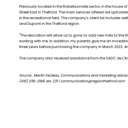
Previously located in the Robertsonville sector, in the house
Street East in Thetford. The main services offered are upholste
in the recreational field. The company's client list includes
and Dupont in the Thetford region.
"The relocation will allow us to grow, to add new mills to the
working with me. In addition, my parents give me an incredi
three years before purchasing the company in March 2022. Andr
The company also received assistance from the SADC de L'A
Source : Martin Fecteau, Communications and marketing advisor
(418) 338-2188, ext. 231 | communication@regionthetford.com