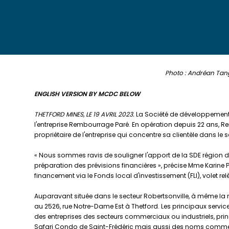
Photo : Andréan Tan
ENGLISH VERSION BY MCDC BELOW
THETFORD MINES, LE 19 AVRIL 2023.
La Société de développement é
l'entreprise Rembourrage Paré. En opération depuis 22 ans,
propriétaire de l'entreprise qui concentre sa clientèle dans le s
« Nous sommes ravis de souligner l'apport de la SDE région de 
préparation des prévisions financières », précise Mme Karine
financement via le Fonds local d'investissement (FLI), volet rel
Auparavant située dans le secteur Robertsonville, à même la mai
au 2526, rue Notre-Dame Est à Thetford. Les principaux services
des entreprises des secteurs commerciaux ou industriels, prin
Safari Condo de Saint-Frédéric mais aussi des noms comme T