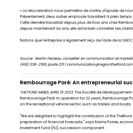
« La relocalisation nous permettra de croître, d'ajouter de n
Présentement, deux autres employés travaillent à plein temps 
Cette dernière travaillait depuis plus de trois ans chez R
depuis maintenant six ans, elle aime bien conseiller ses client
Notons que l'entreprise a également reçu de l'aide de la SA
Source : Martin Fecteau, conseiller en communication et marketi
(418) 338-2188, poste 231 | communication@regionthetford.co
Rembourrage Paré: An entrepreneurial suc
THETFORD MINES, APRIL 19 2023.
The Société de développement éc
Rembourrage Paré. In operation for 22 years, Rembourrage Par
on the recreational vehicle sector, such as trailers and boats.
"We are delighted to highlight the contribution of the Thetford
preparation of financial forecasts," says Karine Poirier, eco
Investment Fund (FLI), succession component.