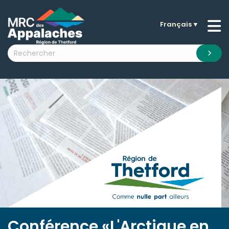
Français
▼
n submenu (La MRC )
n submenu (Citoyens )
n submenu (Entreprises )
 submenu (Visiteurs )
n submenu (Nouvelles )
n submenu (Documentation )
Conférence «L'Arctique en