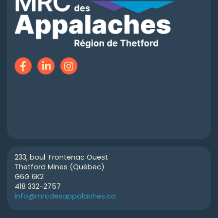
233, boul. Frontenac Ouest
Thetford Mines (Québec)
G6G 6K2
418 332-2757
info@mrcdesappalaches.ca