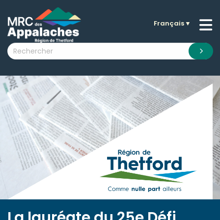
Français
▼
n submenu (La MRC )
n submenu (Citoyens )
n submenu (Entreprises )
 submenu (Visiteurs )
n submenu (Nouvelles )
n submenu (Documentation )
La lauréate du 25e Défi