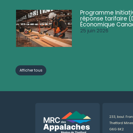
Programme Initiati
réponse tarifaire
Économique Cana
25 juin 2026
Afficher tous
233, boul. Fro
Thetford Min
G6G 6K2