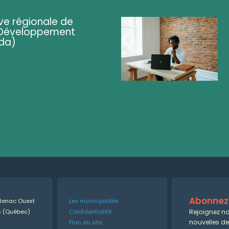
ve régionale de
 (Développement
da)
Abonnez-
ntenac Ouest
Les municipalités
Rejoignez no
es (Québec)
Confidentialité
nouvelles d
Plan du site