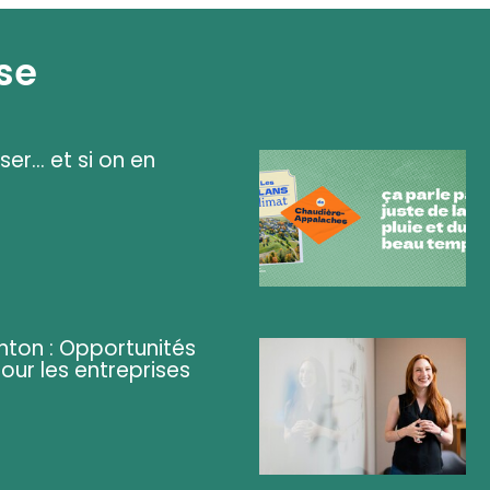
se
ser... et si on en
ghton : Opportunités
pour les entreprises