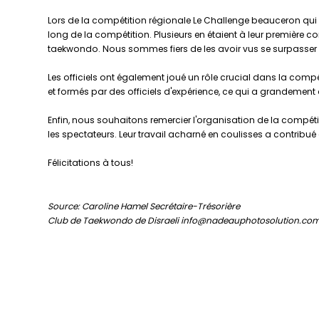
Lors de la compétition régionale Le Challenge beauceron qui a
long de la compétition. Plusieurs en étaient à leur première 
taekwondo. Nous sommes fiers de les avoir vus se surpasser et 
Les officiels ont également joué un rôle crucial dans la compét
et formés par des officiels d'expérience, ce qui a grandement 
Enfin, nous souhaitons remercier l'organisation de la compét
les spectateurs. Leur travail acharné en coulisses a contribu
Félicitations à tous!
Source: Caroline Hamel Secrétaire-Trésorière
Club de Taekwondo de Disraeli info@nadeauphotosolution.com