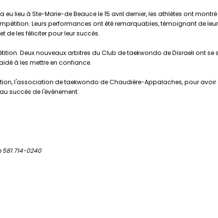
 eu lieu à Ste-Marie-de Beauce le 15 avril dernier, les athlètes ont mont
compétition. Leurs performances ont été remarquables, témoignant de leur 
de les féliciter pour leur succès.
ition. Deux nouveaux arbitres du Club de taekwondo de Disraeli ont se sont
aidé à les mettre en confiance.
ition, l'association de taekwondo de Chaudière-Appalaches, pour avoir cr
é au succès de l'événement.
 581 714-0240