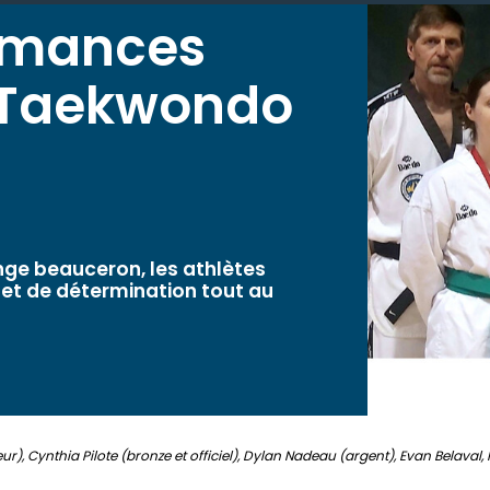
ormances
e Taekwondo
nge beauceron, les athlètes
et de détermination tout au
ur), Cynthia Pilote (bronze et officiel), Dylan Nadeau (argent), Evan Belaval