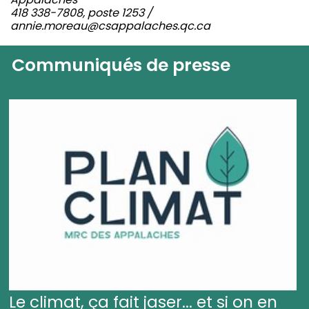
418 338-7808, poste 1253 /
annie.moreau@csappalaches.qc.ca
Communiqués de presse
Le climat, ça fait jaser... et si on en