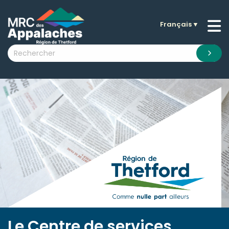
Français
▼
n submenu (La MRC )
n submenu (Citoyens )
n submenu (Entreprises )
 submenu (Visiteurs )
n submenu (Nouvelles )
n submenu (Documentation )
Le Centre de services