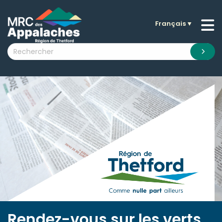
Français
▼
n submenu (La MRC )
n submenu (Citoyens )
n submenu (Entreprises )
 submenu (Visiteurs )
n submenu (Nouvelles )
n submenu (Documentation )
Rendez-vous sur les verts