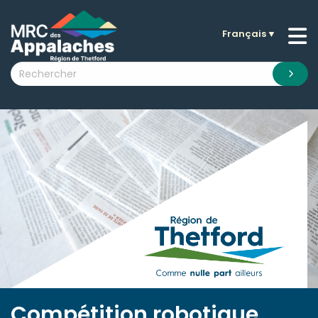
Français
▼
n submenu (La MRC )
n submenu (Citoyens )
n submenu (Entreprises )
 submenu (Visiteurs )
n submenu (Nouvelles )
n submenu (Documentation )
Compétition robotique