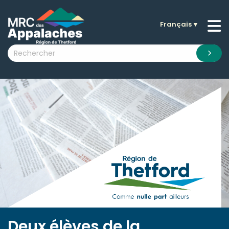
Français
▼
n submenu (La MRC )
n submenu (Citoyens )
n submenu (Entreprises )
 submenu (Visiteurs )
n submenu (Nouvelles )
n submenu (Documentation )
Deux élèves de la