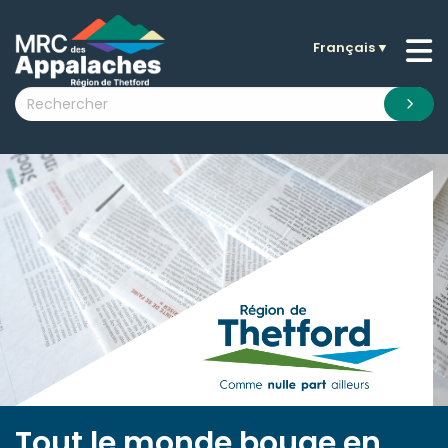
Français
▼
n submenu (La MRC )
n submenu (Citoyens )
n submenu (Entreprises )
 submenu (Visiteurs )
n submenu (Nouvelles )
n submenu (Documentation )
Tout le monde bouge en