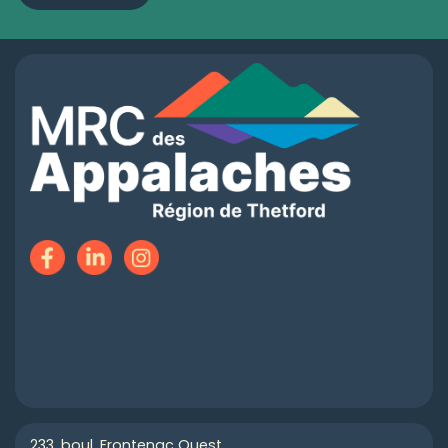
233, boul. Frontenac Ouest