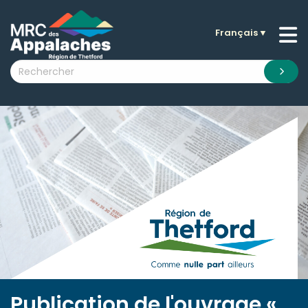
Français
▼
n submenu (La MRC )
n submenu (Citoyens )
n submenu (Entreprises )
 submenu (Visiteurs )
n submenu (Nouvelles )
n submenu (Documentation )
Publication de l'ouvrage «