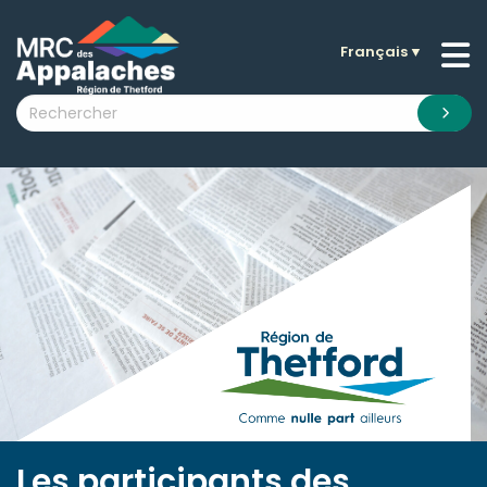
Français
▼
n submenu (La MRC )
n submenu (Citoyens )
n submenu (Entreprises )
 submenu (Visiteurs )
n submenu (Nouvelles )
n submenu (Documentation )
Les participants des