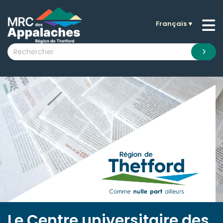
Français
▼
n submenu (La MRC )
n submenu (Citoyens )
n submenu (Entreprises )
 submenu (Visiteurs )
n submenu (Nouvelles )
n submenu (Documentation )
Le Centre universitaire des