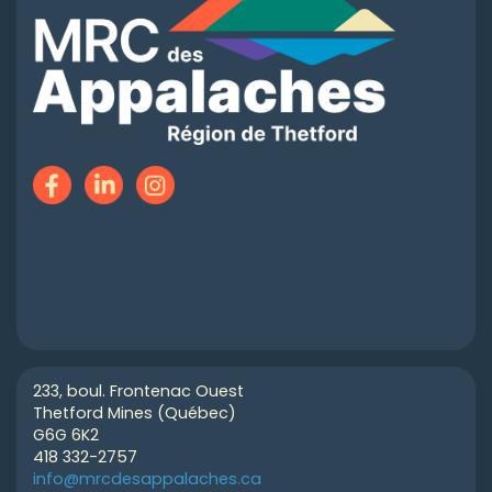
233, boul. Frontenac Ouest
Thetford Mines (Québec)
G6G 6K2
418 332-2757
info@mrcdesappalaches.ca