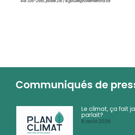
418 335-2981, poste 216 | e.goulet@villethetford.ca
Communiqués de pres
Le climat, ça fait ja
parlait?
6 août 2026