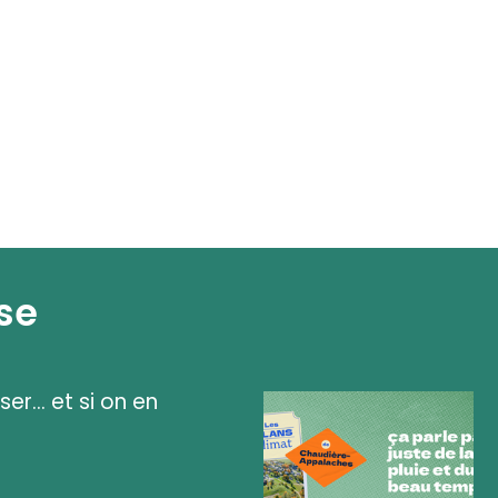
se
ser... et si on en