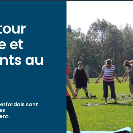
tour
e et
nts au
hetfordois sont
des
ent.