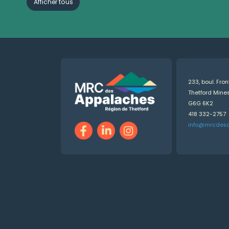
Afficher tous
233, boul. Fro
Thetford Min
G6G 6K2
418 332-2757
info@mrcdes
Numérique.ca
:
agence SEO
,
intégration de l'IA
,
création de site web pas cher
,
CRM
,
infolettre
et plus!