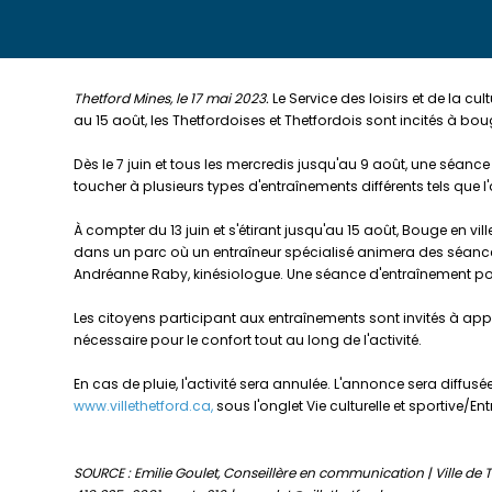
Thetford Mines, le 17 mai 2023.
Le Service des loisirs et de la cul
au 15 août, les Thetfordoises et Thetfordois sont incités à boug
Dès le 7 juin et tous les mercredis jusqu'au 9 août, une séance
toucher à plusieurs types d'entraînements différents tels que l'a
À compter du 13 juin et s'étirant jusqu'au 15 août, Bouge en vi
dans un parc où un entraîneur spécialisé animera des séance
Andréanne Raby, kinésiologue. Une séance d'entraînement pour
Les citoyens participant aux entraînements sont invités à app
nécessaire pour le confort tout au long de l'activité.
En cas de pluie, l'activité sera annulée. L'annonce sera diffus
www.villethetford.ca,
sous l'onglet Vie culturelle et sportive/En
SOURCE : Emilie Goulet, Conseillère en communication | Ville de 