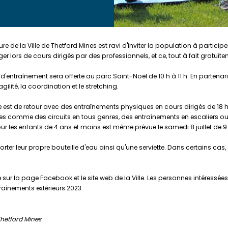
ture de la Ville de Thetford Mines est ravi d'inviter la population à particip
er lors de cours dirigés par des professionnels, et ce, tout à fait gratuite
 d'entraînement sera offerte au parc Saint-Noël de 10 h à 11 h. En partena
gilité, la coordination et le stretching.
lle est de retour avec des entraînements physiques en cours dirigés de 18 
s comme des circuits en tous genres, des entraînements en escaliers o
 les enfants de 4 ans et moins est même prévue le samedi 8 juillet de 9
orter leur propre bouteille d'eau ainsi qu'une serviette. Dans certains c
ée sur la page Facebook et le site web de la Ville. Les personnes intéress
traînements extérieurs 2023.
Thetford Mines