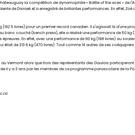
 Châteauguay la compétition de dynamophilie « Battle of the aces » de 
alente de Disraeli et a enregistré de brillantes performances. En effet, Z
g (192.5 livres) pour un premier record canadien. Il s'agissait là d'une 
au banc couché (bench press), elle a réalisé une performance de 50 kg (11
is épreuves. En effet, avec une performance de 90 kg (198 livres) au soulevé d
qui était de 213.6 kg (470 livres). Tout comme 14 autres de ses coéquipie
o au Vermont alors que trois des représentants des Gaulois participero
cée il y a 3 ans par les membres de ce programme parascolaire de la Poly
c.ca