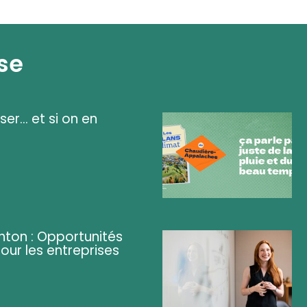
se
ser... et si on en
ghton : Opportunités
pour les entreprises