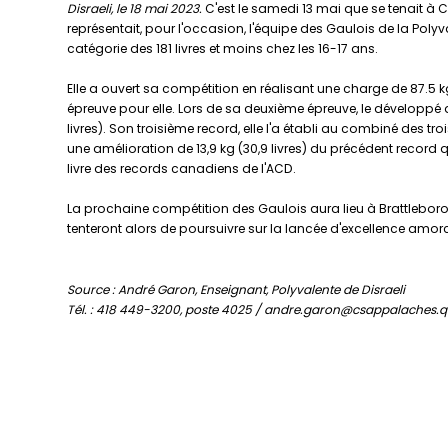
Disraeli, le 18 mai 2023.
C'est le samedi 13 mai que se tenait à
représentait, pour l'occasion, l'équipe des Gaulois de la Polyv
catégorie des 181 livres et moins chez les 16-17 ans.
Elle a ouvert sa compétition en réalisant une charge de 87.5 k
épreuve pour elle. Lors de sa deuxième épreuve, le développé 
livres). Son troisième record, elle l'a établi au combiné des tro
une amélioration de 13,9 kg (30,9 livres) du précédent record 
livre des records canadiens de l'ACD.
La prochaine compétition des Gaulois aura lieu à Brattlebor
tenteront alors de poursuivre sur la lancée d'excellence amor
Source : André Garon, Enseignant, Polyvalente de Disraeli
Tél. : 418 449-3200, poste 4025 / andre.garon@csappalaches.q