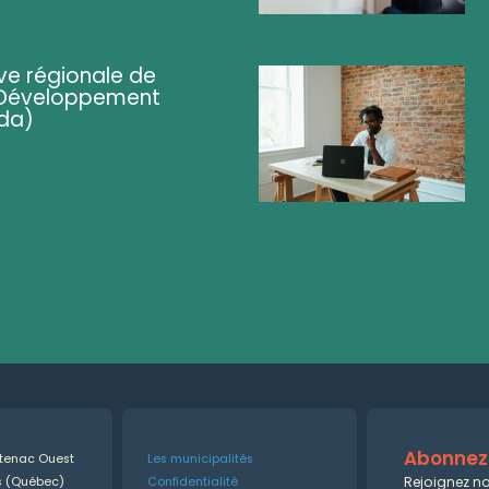
ve régionale de
 (Développement
da)
Abonnez-
ntenac Ouest
Les municipalités
Rejoignez no
es (Québec)
Confidentialité