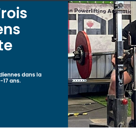
rois
ens
te
adiennes dans la
6-17 ans.