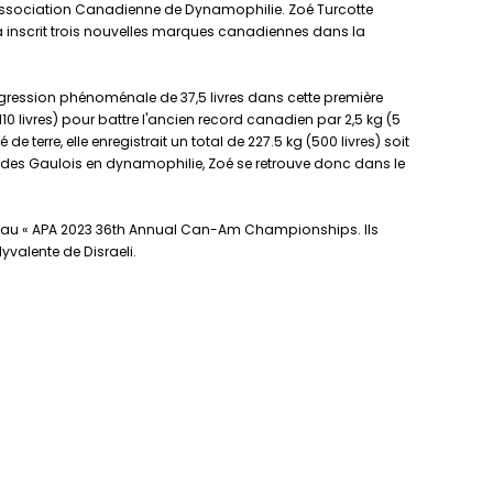
l'Association Canadienne de Dynamophilie. Zoé Turcotte
oé a inscrit trois nouvelles marques canadiennes dans la
progression phénoménale de 37,5 livres dans cette première
0 livres) pour battre l'ancien record canadien par 2,5 kg (5
e terre, elle enregistrait un total de 227.5 kg (500 livres) soit
rs des Gaulois en dynamophilie, Zoé se retrouve donc dans le
nt au « APA 2023 36th Annual Can-Am Championships. Ils
valente de Disraeli.