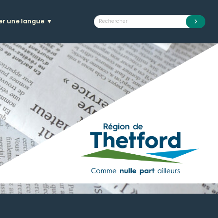
er une langue
▼