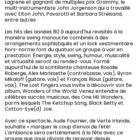
Lagrene et gagnant de multiples prix Grammy, le
multi-instrumentiste John Jorgenson qui a travaillé
avec Elton John, Pavarotti et Barbara Streisand,
entre autres.
Les hits des années 80 à aujourd'hui revisités à la
manière swing manouche combinés à des
arrangements sophistiqués et un look vestimentaire
hors-norme font du quatuor un groupe à voir en
prestation. Énergie, style, swing, humour, musicalité
et virtuosité seront au rendez-vous. Formé
aujourd'hui de la scintillante chanteuse Rosalie
Roberge, Alex Morissette (contrebasse, voix), Byron
Mikaloff (guitare, voix) et François Rioux (guitare,
voix), The Lost Fingers vous invite à découvrir son 5e
album, Wonders of the World. Venez entendre de
célèbres succès musicaux, des One Hit Wonders,
parmi lesquels The Ketchup Song, Black Betty et
Cotton-Eye(d) Joe.
Avec ce spectacle, Aude Fournier, de Verte Irlande,
souhaite « marquer le coup d'envoi de l'été!
L'ambiance sera certainement à la fête avec ce
groupe que nous rêvons de recevoir depuis