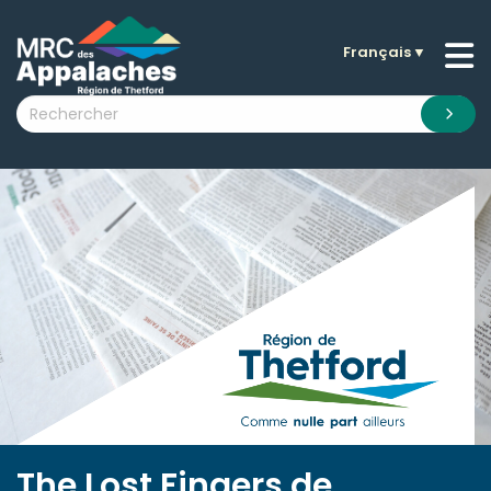
Français
▼
n submenu (La MRC )
n submenu (Citoyens )
n submenu (Entreprises )
 submenu (Visiteurs )
n submenu (Nouvelles )
n submenu (Documentation )
The Lost Fingers de